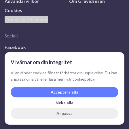
Användarvillkor
Om Gravidresan
Cookies
Cookie-inställningar
Socialt
Facebook
Instagram
Vi värnar om din integritet
Vi använder cookies för att förbättra din upplevelse. Du kan
anpassa dina val eller läsa mer i vår
cookiepolicy
.
Acceptera alla
Gravidresan
– Trygg graviditet
Av Knodd Vård AB (559161-6304), Östra Hamngatan 46-48,
Neka alla
41109 Göteborg
Anpassa